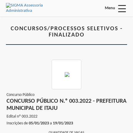
Menu
Acessar Área do Candidato:
CONCURSOS/PROCESSOS SELETIVOS -
FINALIZADO
ENTRAR
Esqueci a minha senha
INÍCIO
Concurso Público
CONCURSO PÚBLICO N.º 003.2022 - PREFEITURA
FALE CONOSCO
MUNICIPAL DE ITAJU
Edital nº
003.2022
Concursos/Processos Seletivos:
Inscrições de
05/01/2023
a
19/01/2023
INSCRIÇÕES ABERTAS
QUANTIDADE DE VAGAS