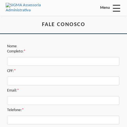
Menu
Acessar Área do Candidato:
FALE CONOSCO
Nome
Completo:
*
ENTRAR
CPF:
*
Esqueci a minha senha
Email:
*
INÍCIO
FALE CONOSCO
Telefone:
*
Busca: