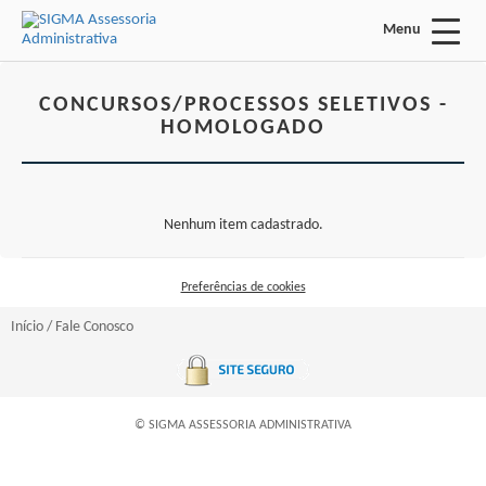
Menu
Acessar Área do Candidato:
CONCURSOS/PROCESSOS SELETIVOS -
HOMOLOGADO
ENTRAR
Nenhum item cadastrado.
Esqueci a minha senha
Preferências de cookies
INÍCIO
Início
/
Fale Conosco
FALE CONOSCO
Concursos/Processos Seletivos:
© SIGMA ASSESSORIA ADMINISTRATIVA
INSCRIÇÕES ABERTAS