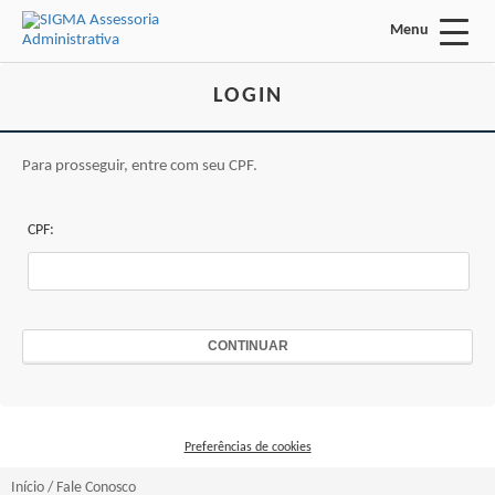
Menu
Acessar Área do Candidato:
LOGIN
Para prosseguir, entre com seu CPF.
CPF:
ENTRAR
Esqueci a minha senha
CONTINUAR
INÍCIO
FALE CONOSCO
Preferências de cookies
Busca:
Início
/
Fale Conosco